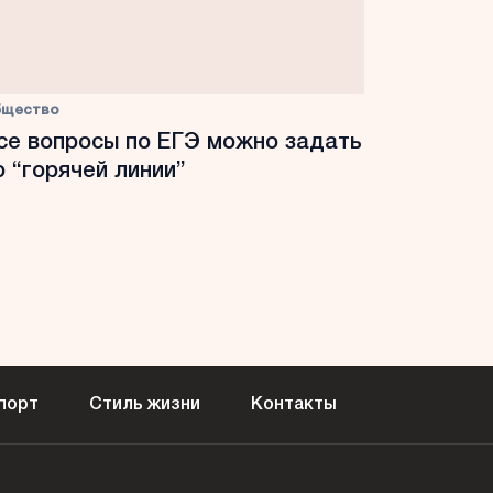
бщество
се вопросы по ЕГЭ можно задать
о “горячей линии”
порт
Стиль жизни
Контакты