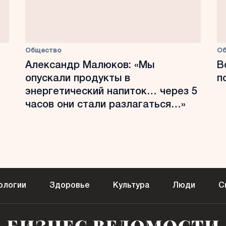
Общество
О
Александр Малюков: «Мы
В
опускали продукты в
п
энергетический напиток… через 5
часов они стали разлагаться…»
ологии
Здоровье
Культура
Люди
С