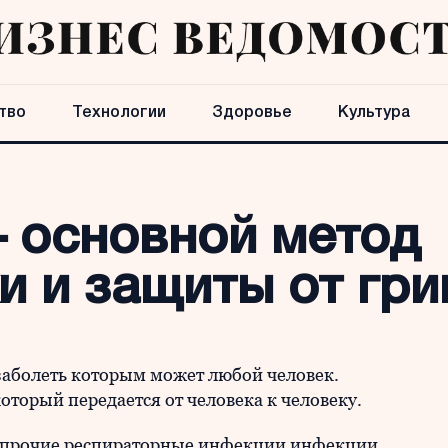
тво
Технологии
Здоровье
Культура
– основной метод
и и защиты от гри
аболеть которым может любой человек.
оторый передается от человека к человеку.
м прочие респираторные инфекции инфекции