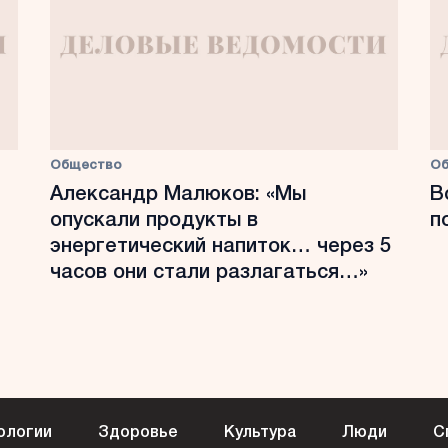
Общество
О
Александр Малюков: «Мы
В
опускали продукты в
п
энергетический напиток… через 5
часов они стали разлагаться…»
ологии
Здоровье
Культура
Люди
С