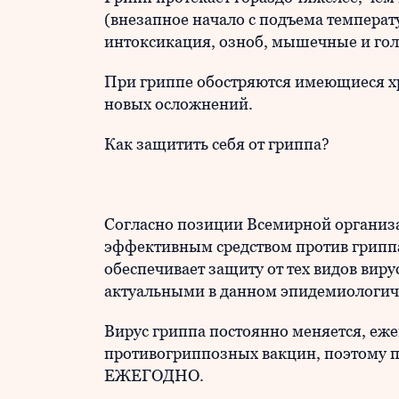
(внезапное начало с подъема температу
интоксикация, озноб, мышечные и голо
При гриппе обостряются имеющиеся х
новых осложнений.
Как защитить себя от гриппа?
Согласно позиции Всемирной организа
эффективным средством против гриппа
обеспечивает защиту от тех видов вир
актуальными в данном эпидемиологичес
Вирус гриппа постоянно меняется, еже
противогриппозных вакцин, поэтому п
ЕЖЕГОДНО.