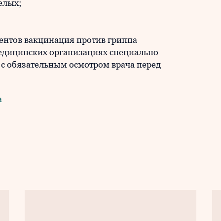
релых;
ентов вакцинация против гриппа
медицинских организациях специально
с обязательным осмотром врача перед
а