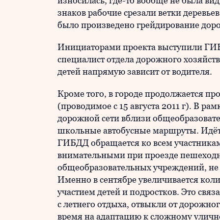
износилась, где-то вообще не была в
знаков рабочие срезали ветки деревьев
было произведено грейдирование доро
Инициаторами проекта выступили ГИ
специалист отдела дорожного хозяйств
детей напрямую зависит от водителя.
Кроме того, в городе продолжается п
(проводимое с 15 августа 2011 г). В р
дорожной сети вблизи общеобразоват
школьные автобусные маршруты. Идёт
ГИБДД обращается ко всем участника
внимательными при проезде пешеходн
общеобразовательных учреждений, не
Именно в сентябре увеличивается кол
участием детей и подростков. Это связа
с летнего отдыха, отвыкли от дорожно
время на адаптацию к сложному улич