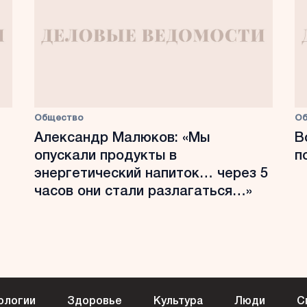
Общество
О
Александр Малюков: «Мы
В
опускали продукты в
п
энергетический напиток… через 5
часов они стали разлагаться…»
ологии
Здоровье
Культура
Люди
С