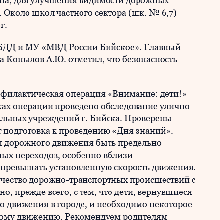
идна, для улучшения видимости дорожных
. Около школ частного сектора (шк. № 6,7)
г.
БДД и МУ «МВД России Бийское». Главный
а Копылов А.Ю. отметил, что безопасность
рофилактическая операция «Внимание: дети!»
амках операции проведено обследование улично-
ельных учреждений г. Бийска. Проверены
 подготовка к проведению «Дня знаний».
м дорожного движения быть предельно
ых переходов, особенно вблизи
 превышать установленную скорость движения.
ичество дорожно-транспортных происшествий с
но, прежде всего, с тем, что дети, вернувшиеся
го движения в городе, и необходимо некоторое
ному движению. Рекомендуем родителям