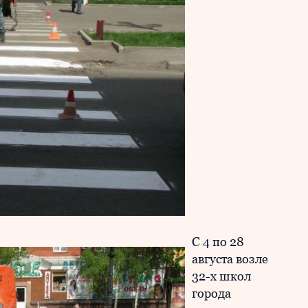
С 4 по 28
августа возле
32-х школ
города