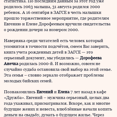
статистика. По последним данным за этот год уже
родилось 2063 малыша, 31 августа родился 2000
ребенок. А 16 сентября в ЗАГСЕ в честь малышки
прошло торжественное мероприятие, где родителям
Евгению и Елене Дорофеевым вручили свидетельства
о рождении дочери за номером 2000.
Наверняка среди читателей есть человек который
усомнится в точности подсчётов, смеем Вас заверить,
книга учета рожденных детей в ЗАГСЕ — это
серьезный документ, мы убедились —
Дорофеева
Анечка
родилась 2000-й. И возможно, совсем не
случайно судьба остановила свой выбор на этой семье.
Эта семья – словно зеркало отображает проблемы
молодых бийских семей.
Познакомились
Евгений
и
Елена
7 лет назад в кафе
«Дружба». Евгений – мужчина серьезный, целых два
года ухаживал, присматривался. Вскоре, как и многие
будущие жених и невеста, влюблённые начали копить
деньги на свадьбу, думать о будущем жилье. Через