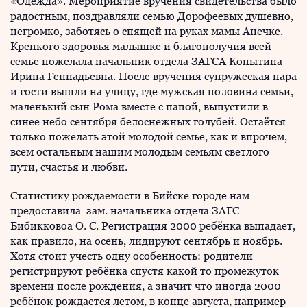
«Одежда». Мероприятие вручения свидетельства было
радостным, поздравляли семью Дорофеевых душевно,
негромко, заботясь о спящей на руках мамы Анечке.
Крепкого здоровья малышке и благополучия всей
семье пожелала начальник отдела ЗАГСА Копытина
Ирина Геннадьевна. После вручения супружеская пара
и гости вышли на улицу, где мужская половина семьи,
маленький сын Рома вместе с папой, выпустили в
синее небо сентября белоснежных голубей. Остаётся
только пожелать этой молодой семье, как и впрочем,
всем остальным нашим молодым семьям светлого
пути, счастья и любви.
Статистику рождаемости в Бийске городе нам
предоставила зам. начальника отдела ЗАГС
Бибикковоа О. С. Регистрация 2000 ребёнка выпадает,
как правило, на осень, лидируют сентябрь и ноябрь.
Хотя стоит учесть одну особенность: родители
регистрируют ребёнка спустя какой то промежуток
времени после рождения, а значит что иногда 2000
ребёнок рождается летом, в конце августа, например