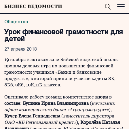
Общество
Урок финансовой грамотности для
детей
27 апреля 2018
19 ноября в актовом зале Бийской кадетской школы
прошла деловая игра по повышению финансовой
грамотности учащихся «Банки и банковские
продукты», в которой приняли участие кадеты 8К,
8Кб, 9Кб, 10К,11К классов.
Оценивало работу команд компетентное
жюри в
составе
:
Бушина Ирина Владимировна
(
начальник
офиса коммерческого банка «Агропромкредит»
),
Кучер Елена Геннадьевна
(
заместитель директора
ОАО «КБ Региональный кредит»
),
Королёва Наталья
Васильевна
(
руководитель БГ филиала «Совкомбанк»
),