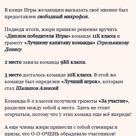
В конце Игры желающим высказать своё мнение был
предоставлен
свободный микрофон.
Подведя итоги, жюри приняло решение вручить
«
Диплом победителя Игры»
команде
11К класса
и
грамоту
«Лучшему капитану команды»
Стрельникову
Денису
.
2 место
заняла команда
9Кб класса
.
3 место
досталось команде
10К класса
. В этой же
команде был определен
«Лучший игрок»
, которым
стал
Шалашов Алексей
.
Команды 8-х классов получили грамоты
«За участие»
,
разделив между собой 4 место. Здесь не стоит
огорчаться, потому что у этих команд еще всё впереди!
А еще члены жюри принесли с собой сувениры и
призы, что О-О-ОЧЕНЬ обрадовало участников!