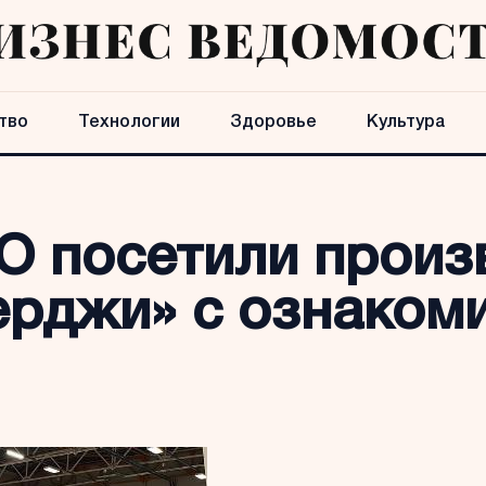
тво
Технологии
Здоровье
Культура
О посетили произ
ерджи» с ознаком