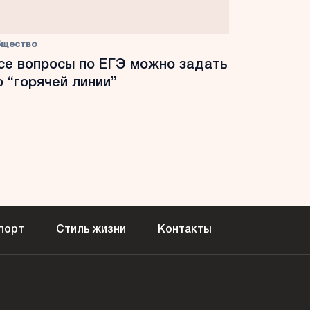
бщество
се вопросы по ЕГЭ можно задать
о “горячей линии”
порт
Стиль жизни
Контакты