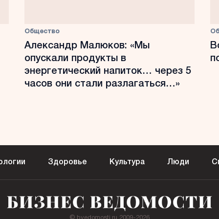
Общество
О
Александр Малюков: «Мы
В
опускали продукты в
п
энергетический напиток… через 5
часов они стали разлагаться…»
ологии
Здоровье
Культура
Люди
С
© bvedomosti.ru 2009-2026