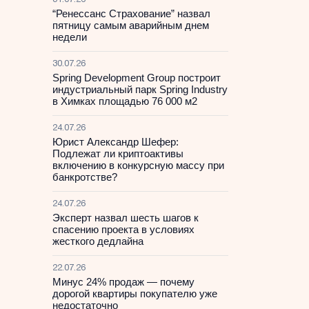
31.07.26
“Ренессанс Страхование” назвал
пятницу самым аварийным днем
недели
30.07.26
Spring Development Group построит
индустриальный парк Spring Industry
в Химках площадью 76 000 м2
24.07.26
Юрист Александр Шефер:
Подлежат ли криптоактивы
включению в конкурсную массу при
банкротстве?
24.07.26
Эксперт назвал шесть шагов к
спасению проекта в условиях
жесткого дедлайна
22.07.26
Минус 24% продаж — почему
дорогой квартиры покупателю уже
недостаточно