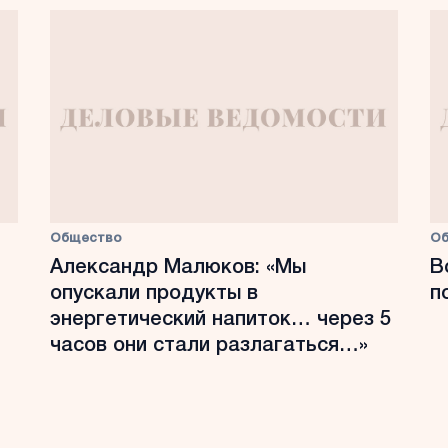
Общество
О
Александр Малюков: «Мы
В
опускали продукты в
п
энергетический напиток… через 5
часов они стали разлагаться…»