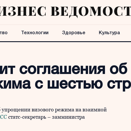
тво
Технологии
Здоровье
Культура
вит соглашения об
жима с шестью ст
б упрощении визового режима на взаимной
АСС
статс-секретарь – замминистра