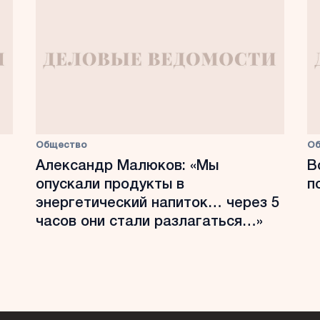
Общество
О
Александр Малюков: «Мы
В
опускали продукты в
п
энергетический напиток… через 5
часов они стали разлагаться…»