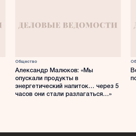
Общество
О
Александр Малюков: «Мы
В
опускали продукты в
п
энергетический напиток… через 5
часов они стали разлагаться…»