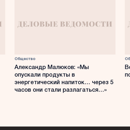
Общество
О
Александр Малюков: «Мы
В
опускали продукты в
п
энергетический напиток… через 5
часов они стали разлагаться…»