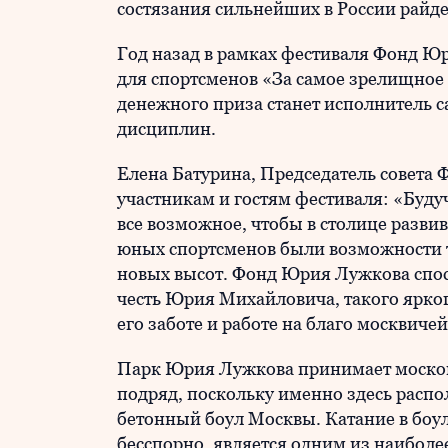
состязания сильнейших в России райд
Год назад в рамках фестиваля Фонд 
для спортсменов «За самое зрелищное
денежного приза станет исполнитель с
дисциплин.
Елена Батурина, Председатель совета
участникам и гостям фестиваля: «Бу
все возможное, чтобы в столице разви
юных спортсменов были возможности тр
новых высот. Фонд Юрия Лужкова спос
честь Юрия Михайловича, такого ярког
его заботе и работе на благо москвичей
Парк Юрия Лужкова принимает москов
подряд, поскольку именно здесь рас
бетонный боул Москвы. Катание в боу
бесспорно, является одним из наибол