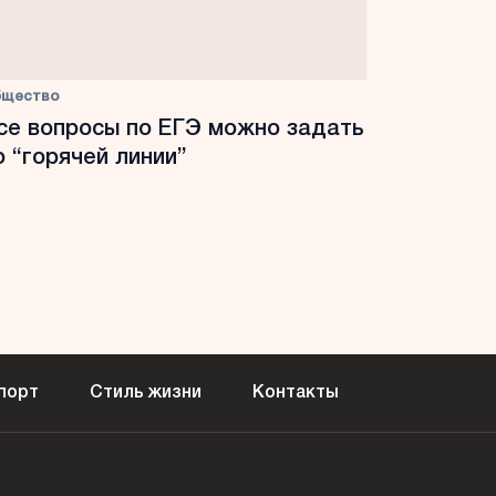
бщество
се вопросы по ЕГЭ можно задать
о “горячей линии”
порт
Стиль жизни
Контакты