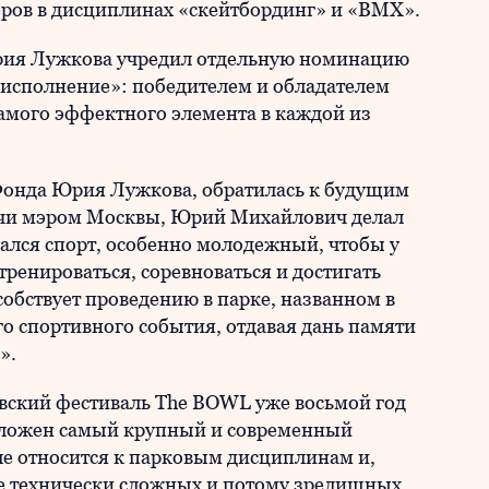
еров в дисциплинах «скейтбординг» и «ВМХ».
Юрия Лужкова учредил отдельную номинацию
 исполнение»: победителем и обладателем
амого эффектного элемента в каждой из
 Фонда Юрия Лужкова, обратилась к будущим
дучи мэром Москвы, Юрий Михайлович делал
вался спорт, особенно молодежный, чтобы у
енироваться, соревноваться и достигать
обствует проведению в парке, названном в
о спортивного события, отдавая дань памяти
».
ский фестиваль The BOWL уже восьмой год
положен самый крупный и современный
ле относится к парковым дисциплинам и,
ее технически сложных и потому зрелищных