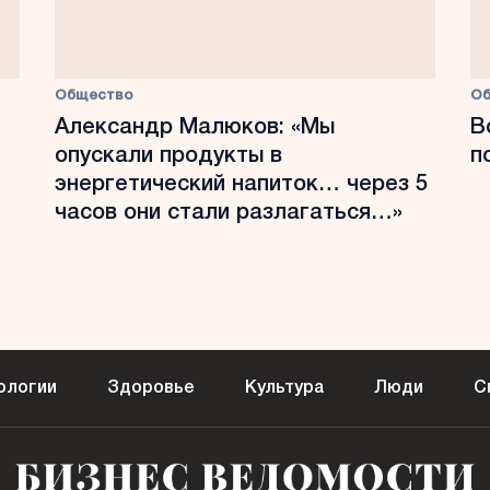
Общество
О
Александр Малюков: «Мы
В
опускали продукты в
п
энергетический напиток… через 5
часов они стали разлагаться…»
ологии
Здоровье
Культура
Люди
С