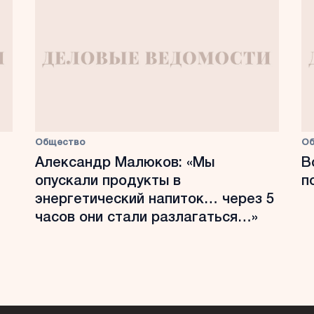
Общество
О
Александр Малюков: «Мы
В
опускали продукты в
п
энергетический напиток… через 5
часов они стали разлагаться…»