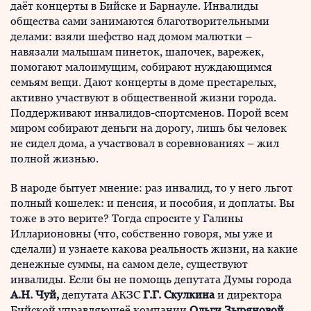
даёт концерты в Бийске и Барнауле. Инвалиды
общества сами занимаются благотворительными
делами: взяли шефство над домом малютки –
навязали малышам пинеток, шапочек, варежек,
помогают малоимущим, собирают нуждающимся
семьям вещи. Дают концерты в доме престарелых,
активно участвуют в общественной жизни города.
Поддерживают инвалидов-спортсменов. Порой всем
миром собирают деньги на дорогу, лишь бы человек
не сидел дома, а участвовал в соревнованиях – жил
полной жизнью.
В народе бытует мнение: раз инвалид, то у него льгот
полный кошелек: и пенсия, и пособия, и доплаты. Вы
тоже в это верите? Тогда спросите у Галины
Илларионовны (что, собственно говоря, мы уже и
сделали) и узнаете какова реальность жизни, на какие
денежные суммы, на самом деле, существуют
инвалиды. Если бы не помощь депутата Думы города
А.Н. Чуй,
депутата АКЗС
Г.Г. Скулкина
и директора
Бийской управляющеё компании
Ольги
Зыряновой
,