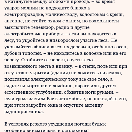
в натянутые между столбами провода. – во время
ударов молнии не подходите близко к
электропроводке, молниеотводу, водостокам с крыш,
антенне, не стойте рядом с окном, по возможности
выключите телевизор, радио и другие
электробытовые приборы. – если вы находитесь в
лесу, то укройтесь в низкорослом участке леса. Не
укрывайтесь вблизи высоких деревьев, особенно сосен,
дубов и тополей. – не находитесь в водоеме или на его
берегу. Отойдите от берега, спуститесь с
возвышенного места в низину. – в степи, поле или при
отсутствии укрытия (здания) не ложитесь на землю,
подставляя электрическому току все свое тело, а
сядьте на корточки в ложбине, овраге или другом
естественном углублении, обхватив ноги руками. –
если гроза застала Вас в автомобиле, не покидайте его,
при этом закройте окна и опустите антенну
радиоприемника.
В условиях резкого ухудшения погоды будьте
особенно внимательны и осторожны!