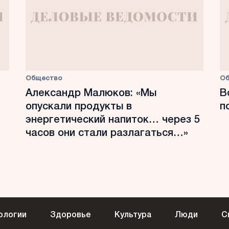
Общество
О
Александр Малюков: «Мы
В
опускали продукты в
п
энергетический напиток… через 5
часов они стали разлагаться…»
ологии
Здоровье
Культура
Люди
С