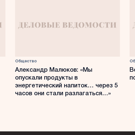
Общество
О
Александр Малюков: «Мы
В
опускали продукты в
п
энергетический напиток… через 5
часов они стали разлагаться…»