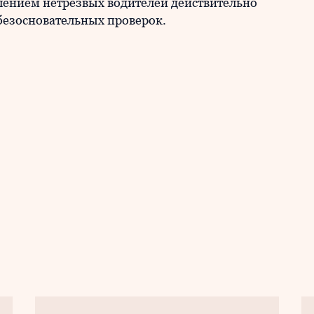
лением нетрезвых водителей действительно
 безосновательных проверок.