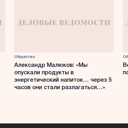
Общество
О
Александр Малюков: «Мы
В
опускали продукты в
п
энергетический напиток… через 5
часов они стали разлагаться…»