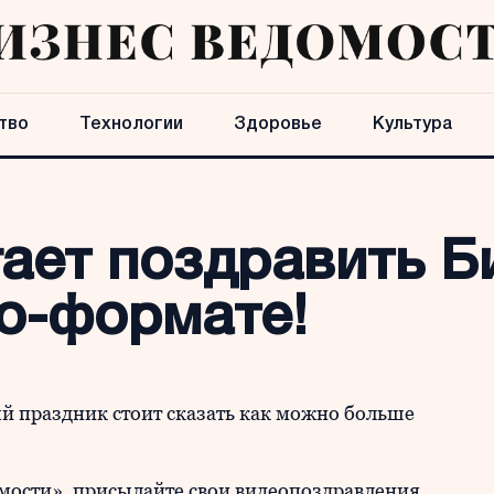
тво
Технологии
Здоровье
Культура
гает поздравить Б
ео-формате!
й праздник стоит сказать как можно больше
!
омости», присылайте свои видеопоздравления