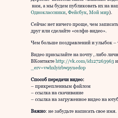
нам, а мы будем публиковать их на наш
Одноклассники
,
Фейсбук
,
Мой мир
).
Сейчас нет ничего проще, чем записать
друг или сделайте «селфи-видео».
Чем больше поздравлений и улыбок – 
Видео присылайте на почту
, либо ли
ВКонтакте
http://vk.com/id127263963
и
_erv=vwhxlyirbwpynedop
Способ передачи видео:
– прикрепленным файлом
– ссылка на скачивание
– ссылка на загруженное видео на юту
Важно
: не забудьте написать свое имя.