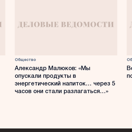
Общество
О
Александр Малюков: «Мы
В
опускали продукты в
п
энергетический напиток… через 5
часов они стали разлагаться…»