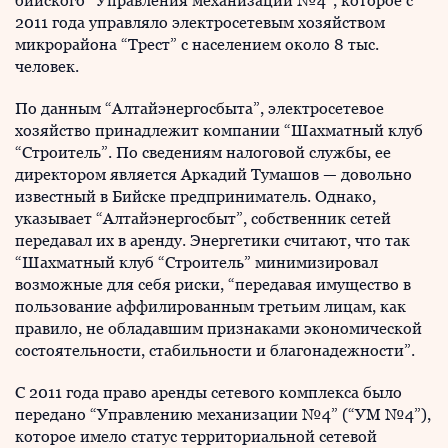
бийского “Управления механизации №4”, которое с
2011 года управляло электросетевым хозяйством
микрорайона “Трест” с населением около 8 тыс.
человек.
По данным “Алтайэнергосбыта”, электросетевое
хозяйство принадлежит компании “Шахматный клуб
“Строитель”. По сведениям налоговой службы, ее
директором является Аркадий Тумашов — довольно
известный в Бийске предприниматель. Однако,
указывает “Алтайэнергосбыт”, собственник сетей
передавал их в аренду. Энергетики считают, что так
“Шахматный клуб “Строитель” минимизировал
возможные для себя риски, “передавая имущество в
пользование аффилированным третьим лицам, как
правило, не обладавшим признаками экономической
состоятельности, стабильности и благонадежности”.
С 2011 года право аренды сетевого комплекса было
передано “Управлению механизации №4” (“УМ №4”),
которое имело статус территориальной сетевой