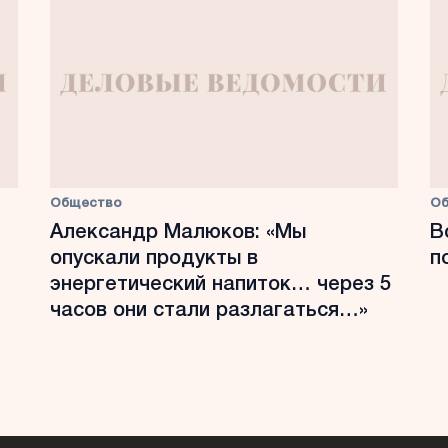
Общество
О
Александр Малюков: «Мы
В
опускали продукты в
п
энергетический напиток… через 5
часов они стали разлагаться…»