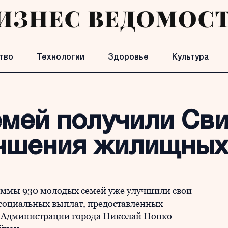
тво
Технологии
Здоровье
Культура
емей получили Св
учшения жилищных
аммы 930 молодых семей уже улучшили свои
социальных выплат, предоставленных
а Администрации города Николай Нонко