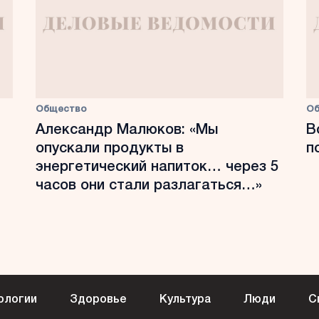
Общество
О
Александр Малюков: «Мы
В
опускали продукты в
п
энергетический напиток… через 5
часов они стали разлагаться…»
ологии
Здоровье
Культура
Люди
С