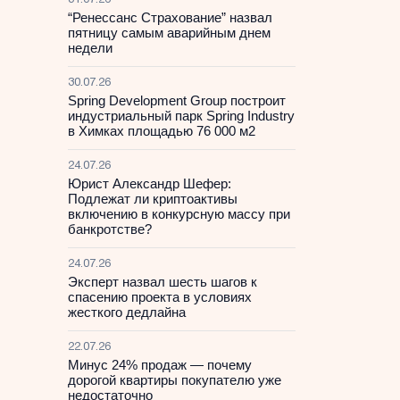
31.07.26
“Ренессанс Страхование” назвал
пятницу самым аварийным днем
недели
30.07.26
Spring Development Group построит
индустриальный парк Spring Industry
в Химках площадью 76 000 м2
24.07.26
Юрист Александр Шефер:
Подлежат ли криптоактивы
включению в конкурсную массу при
банкротстве?
24.07.26
Эксперт назвал шесть шагов к
спасению проекта в условиях
жесткого дедлайна
22.07.26
Минус 24% продаж — почему
дорогой квартиры покупателю уже
недостаточно