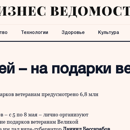
тво
Технологии
Здоровье
Культура
лей – на подарки 
арков ветеранам предусмотрено 6,8 млн
 – с 5 по 8 мая – лично организуют
ие подарков ветеранам Великой
е им дал вице-губернатор
Даниил Бессарабов.