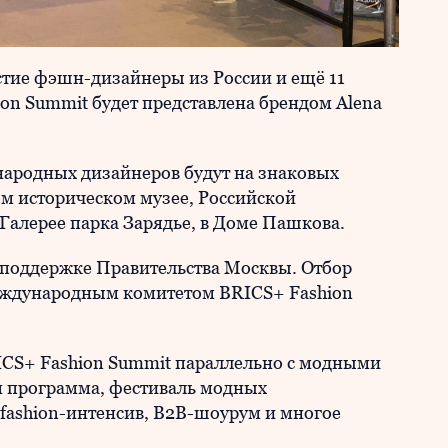
стие фэшн-дизайнеры из России и ещё 11
ion Summit будет представлена брендом Alena
родных дизайнеров будут на знаковых
м историческом музее, Российской
Галерее парка Зарядье, в Доме Пашкова.
поддержке Правительства Москвы. Отбор
еждународным комитетом BRICS+ Fashion
CS+ Fashion Summit параллельно с модными
я программа, фестиваль модных
 fashion-интенсив, В2В-шоурум и многое