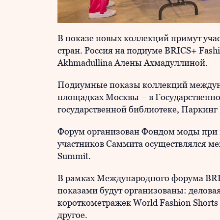
В показе новых коллекций примут уча
стран. Россия на подиуме BRICS+ Fash
Akhmadullina Алены Ахмадуллиной.
Подиумные показы коллекций междуна
площадках Москвы – в Государственно
государственной библиотеке, Паркинг 
Форум организован Фондом моды при 
участников Саммита осуществлялся м
Summit.
В рамках Международного форума BRI
показами будут организованы: делова
короткометражек World Fashion Shorts
другое.