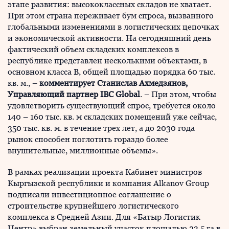
этапе развития: высококлассных складов не хватает.
При этом страна переживает бум спроса, вызванного
глобальными изменениями в логистических цепочках
и экономической активности. На сегодняшний день
фактический объем складских комплексов в
республике представлен несколькими объектами, в
основном класса В, общей площадью порядка 60 тыс.
кв. м., –
комментирует Станислав Ахмедзянов,
Управляющий партнер
IBC
Global
. – При этом, чтобы
удовлетворить существующий спрос, требуется около
140 – 160 тыс. кв. м складских помещений уже сейчас,
350 тыс. кв. м. в течение трех лет, а до 2030 года
рынок способен поглотить гораздо более
внушительные, миллионные объемы».
В рамках реализации проекта Кабинет министров
Кыргызской республики и компания Alkanov Group
подписали инвестиционное соглашение о
строительстве крупнейшего логистического
комплекса в Средней Азии. Для «Батыр Логистик
Центр» выбран земельный участок площадью 23,5 га в