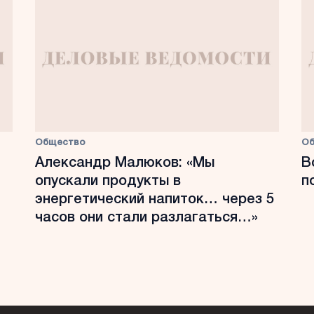
Общество
О
Александр Малюков: «Мы
В
опускали продукты в
п
энергетический напиток… через 5
часов они стали разлагаться…»