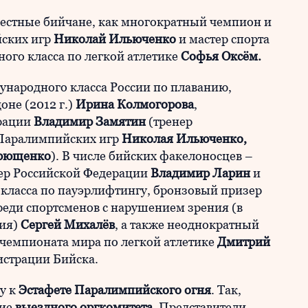
вестные бийчане, как многократный чемпион и
ских игр
Николай Ильюченко
и мастер спорта
ого класса по легкой атлетике
Софья Оксём.
ународного класса России по плаванию,
не (2012 г.)
Ирина Колмогорова
,
ерации
Владимир Замятин
(тренер
 Паралимпийских игр
Николая
Ильюченко,
рющенко
). В числе бийских факелоносцев –
ер Российской Федерации
Владимир Ларин
и
 класса по пауэрлифтингу, бронзовый призер
реди спортсменов с нарушением зрения (в
ция)
Сергей Михалёв
, а также неоднократный
 чемпионата мира по легкой атлетике
Дмитрий
истрации Бийска.
у к
Эстафете Паралимпийского огня
. Так,
ние
выездного оргкомитета
. Представители