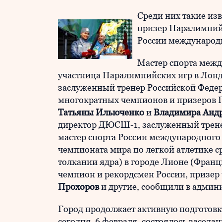
Среди них такие из
призер Паралимпий
России международн
Мастер спорта межд
участница Паралимпийских игр в Лондо
заслуженный тренер Российской Фед
многократных чемпионов и призеров
Татьяны Ильюченко
и
Владимира Анд
директор ДЮСШ-1, заслуженный трен
мастер спорта России международного
чемпионата мира по легкой атлетике с
толкании ядра) в городе Лионе (Фран
чемпион и рекордсмен России, призер
Прохоров
и другие, сообщили в админ
Город продолжает активную подготовк
сегодня, 6 февраля, состоялось заседа