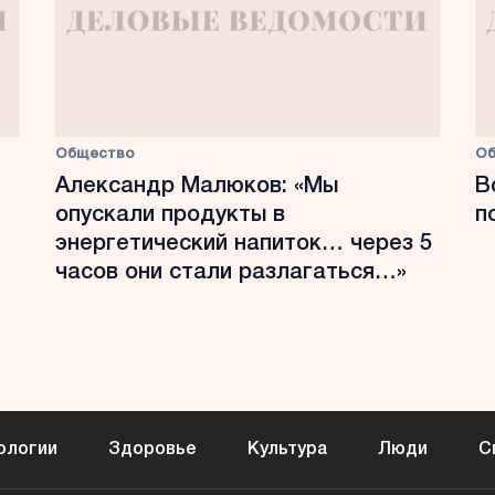
Общество
О
Александр Малюков: «Мы
В
опускали продукты в
п
энергетический напиток… через 5
часов они стали разлагаться…»
ологии
Здоровье
Культура
Люди
С