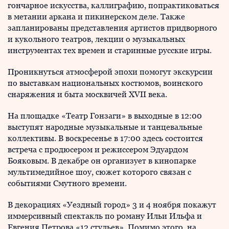
гончарное искусства, каллиграфию, попрактиковаться
в метании аркана и пикинерском деле. Также
запланированы представления артистов придворного
и кукольного театров, лекции о музыкальных
инструментах тех времен и старинные русские игры.
Проникнуться атмосферой эпохи помогут экскурсии
по выставкам национальных костюмов, воинского
снаряжения и быта москвичей XVII века.
На площадке «Театр Гонзаги» в выходные в 12:00
выступят народные музыкальные и танцевальные
коллективы. В воскресенье в 17:00 здесь состоится
встреча с продюсером и режиссером Эдуардом
Бояковым. В декабре он организует в кинопарке
мультимедийное шоу, сюжет которого связан с
событиями Смутного времени.
В декорациях «Уездный город» 3 и 4 ноября покажут
иммерсивный спектакль по роману Ильи Ильфа и
Евгения Петрова «12 стульев». Помимо этого, на