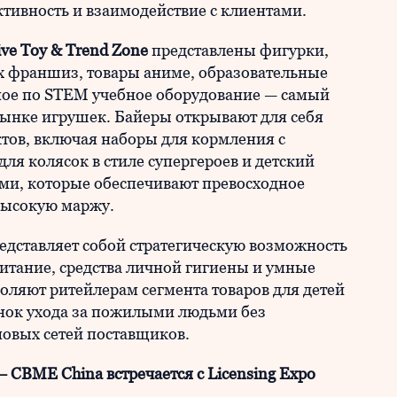
ивность и взаимодействие с клиентами.
ive Toy & Trend Zone
представлены фигурки,
 франшиз, товары аниме, образовательные
ное по STEM учебное оборудование — самый
ынке игрушек. Байеры открывают для себя
ов, включая наборы для кормления с
ля колясок в стиле супергероев и детский
ями, которые обеспечивают превосходное
высокую маржу.
едставляет собой стратегическую возможность
тание, средства личной гигиены и умные
оляют ритейлерам сегмента товаров для детей
нок ухода за пожилыми людьми без
овых сетей поставщиков.
CBME China встречается с Licensing Expo