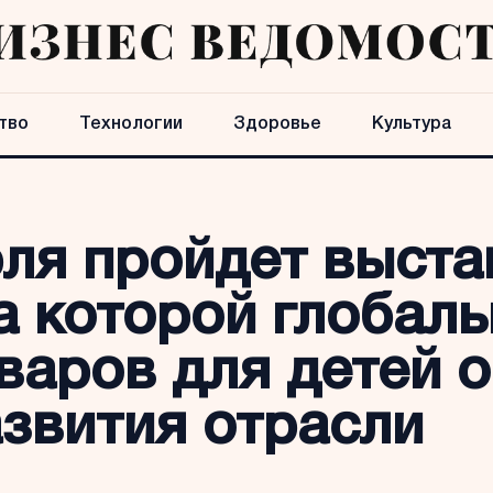
тво
Технологии
Здоровье
Культура
юля пройдет выст
на которой глобал
варов для детей 
звития отрасли