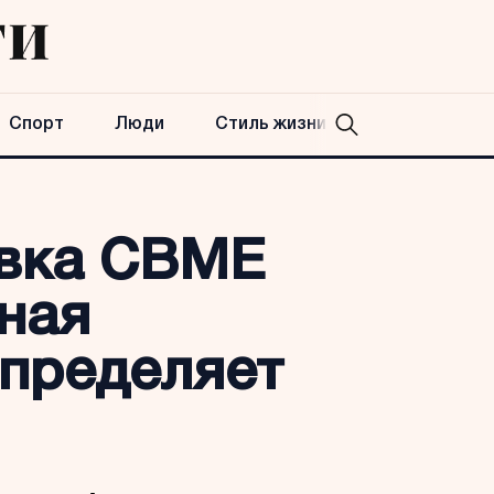
Спорт
Люди
Стиль жизни
авка CBME
ьная
определяет