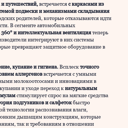
 и путешествий,
встречается
с каркасами из
стемой подвески и механизмами складывания
дских родителей, которые отказываются идти
ти. В сегменте автомобильных
а 360° и интеллектуальная вентиляция
теперь
зводители интегрируют в них системы
орые превращают защитное оборудование в
ние, купание и гигиена.
Всплеск
точного
ровнем аллергенов
встречается с умными
вными молокоотсосами и инновациями в
купании и уходе переход к
натуральным
рмулам
стимулирует спрос на мягкие средства
гория подгузников и салфеток
быстро
ой технологии распознавания влаги,
атонким дышащим конструкциям, которые
ниям, так и требованиям в отношении