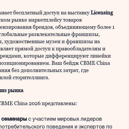
вает бесплатный доступ на выставку
Licensing
ском рынке маркетплейсу товаров
цензирования брендов, объединяющему более 1
 глобальные развлекательные франшизы,
ы, художественные музеи и франшизы на
вляет прямой доступ к правообладателям и
брендами, которые дифференцируют линейки
 позиционированием. Ваш бейдж CBME China
ния без дополнительных затрат, где
силой сторителлинга.
лиз рынка
CBME China 2026 представлены:
 семинары
с участием мировых лидеров
 потребительского поведения и экспертов по