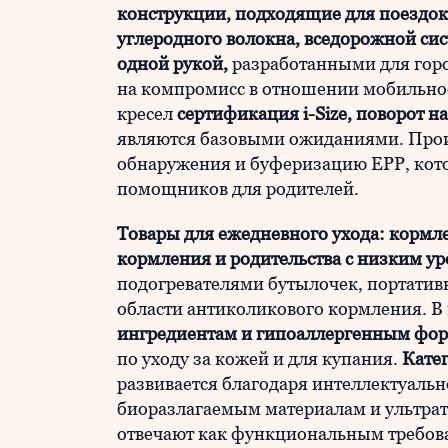
конструкции, подходящие для поездок
углеродного волокна, вседорожной си
одной рукой,
разработанными для горо
на компромисс в отношении мобильнос
кресел
сертификация i-Size, поворот н
являются базовыми ожиданиями. Прои
обнаружения и буферизацию EPP, кот
помощников для родителей.
Товары для ежедневного ухода: кормле
кормления и родительства с низким у
подогревателями бутылочек, портати
области антиколикового кормления. В 
ингредиентам и гипоаллергенным фо
по уходу за кожей и для купания.
Кате
развивается благодаря интеллектуальн
биоразлагаемым материалам и ультр
отвечают как функциональным требова