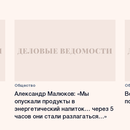
Общество
О
Александр Малюков: «Мы
В
опускали продукты в
п
энергетический напиток… через 5
часов они стали разлагаться…»