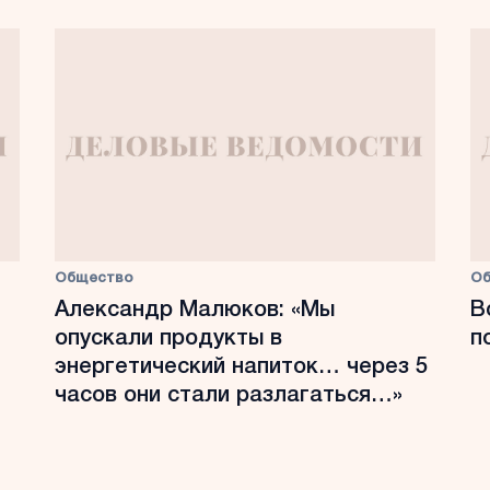
Общество
О
Александр Малюков: «Мы
В
опускали продукты в
п
энергетический напиток… через 5
часов они стали разлагаться…»