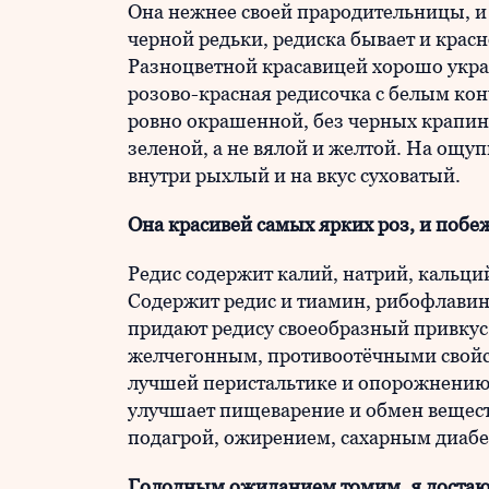
Она нежнее своей прародительницы, и 
черной редьки, редиска бывает и красн
Разноцветной красавицей хорошо укра
розово-красная редисочка с белым кон
ровно окрашенной, без черных крапино
зеленой, а не вялой и желтой. На ощуп
внутри рыхлый и на вкус суховатый.
Она красивей самых ярких роз, и побе
Редис содержит калий, натрий, кальци
Содержит редис и тиамин, рибофлавин
придают редису своеобразный привкус
желчегонным, противоотёчными свойст
лучшей перистальтике и опорожнению 
улучшает пищеварение и обмен веществ
подагрой, ожирением, сахарным диабе
Голодным ожиданием томим, я достаю