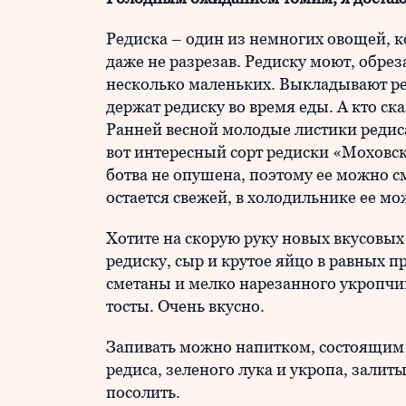
Редиска – один из немногих овощей, к
даже не разрезав. Редиску моют, обрез
несколько маленьких. Выкладывают ред
держат редиску во время еды. А кто ска
Ранней весной молодые листики редиса 
вот интересный сорт редиски «Моховс
ботва не опушена, поэтому ее можно сме
остается свежей, в холодильнике ее мо
Хотите на скорую руку новых вкусовы
редиску, сыр и крутое яйцо в равных 
сметаны и мелко нарезанного укропчик
тосты. Очень вкусно.
Запивать можно напитком, состоящим
редиса, зеленого лука и укропа, залит
посолить.