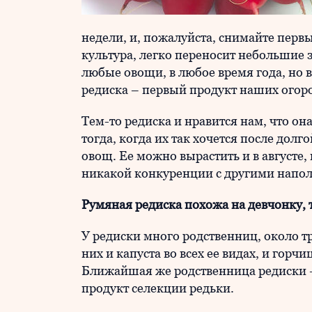
недели, и, пожалуйста, снимайте перв
культура, легко переносит небольшие 
любые овощи, в любое время года, но 
редиска – первый продукт наших огор
Тем-то редиска и нравится нам, что о
тогда, когда их так хочется после долг
овощ. Ее можно вырастить и в августе, 
никакой конкуренции с другими напол
Румяная редиска похожа на девчонку, 
У редиски много родственниц, около тр
них и капуста во всех ее видах, и горчи
Ближайшая же родственница редиски – 
продукт селекции редьки.