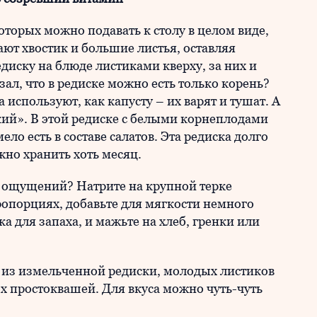
оторых можно подавать к столу в целом виде,
ают хвостик и большие листья, оставляя
иску на блюде листиками кверху, за них и
зал, что в редиске можно есть только корень?
используют, как капусту – их варят и тушат. А
кий». В этой редиске с белыми корнеплодами
ло есть в составе салатов. Эта редиска долго
жно хранить хоть месяц.
х ощущений? Натрите на крупной терке
пропорциях, добавьте для мягкости немного
а для запаха, и мажьте на хлеб, гренки или
 из измельченной редиски, молодых листиков
ых простоквашей. Для вкуса можно чуть-чуть