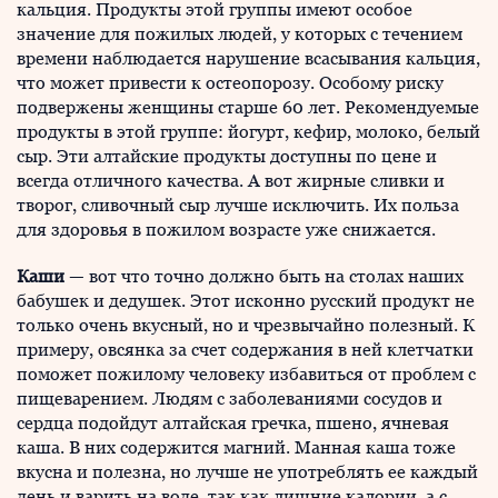
кальция. Продукты этой группы имеют особое
значение для пожилых людей, у которых с течением
времени наблюдается нарушение всасывания кальция,
что может привести к остеопорозу. Особому риску
подвержены женщины старше 60 лет. Рекомендуемые
продукты в этой группе: йогурт, кефир, молоко, белый
сыр. Эти алтайские продукты доступны по цене и
всегда отличного качества. А вот жирные сливки и
творог, сливочный сыр лучше исключить. Их польза
для здоровья в пожилом возрасте уже снижается.
Каши
— вот что точно должно быть на столах наших
бабушек и дедушек. Этот исконно русский продукт не
только очень вкусный, но и чрезвычайно полезный. К
примеру, овсянка за счет содержания в ней клетчатки
поможет пожилому человеку избавиться от проблем с
пищеварением. Людям с заболеваниями сосудов и
сердца подойдут алтайская гречка, пшено, ячневая
каша. В них содержится магний. Манная каша тоже
вкусна и полезна, но лучше не употреблять ее каждый
день и варить на воде, так как лишние калории, а с