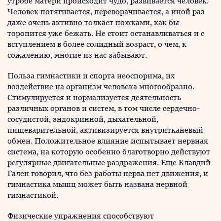
утробе матери происходит чудо, развивается человек.
Человек потягивается, переворачивается, а иной раз
даже очень активно толкает ножками, как бы
торопится уже бежать. Не стоит останавливаться и с
вступлением в более солидный возраст, о чем, к
сожалению, многие из нас забывают.
Польза гимнастики и спорта неоспорима, их
воздействие на организм человека многообразно.
Стимулируется и нормализуется деятель­ность
различных органов и систем, в том числе сердеч­но-
сосудистой, эндокринной, дыхательной,
пищеваритель­ной, активизируется внутритканевый
обмен. Положитель­ное влияние испытывает нервная
система, на которую особенно благотворно действуют
регулярные двигательные раздражения. Еще Клавдий
Гален говорил, что без работы нерва нет движения, и
гимнастика мышц может быть названа нервной
гимнастикой.
Физические упражнения способствуют