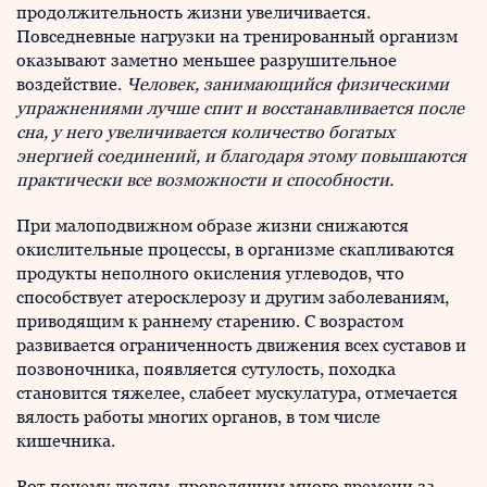
продолжительность жизни увеличивается.
Повседневные нагрузки на тренированный организм
оказывают заметно меньшее разрушительное
воздействие.
Человек, занимающийся физическими
упражнениями лучше спит и восстанавливается после
сна, у него увеличивается количество богатых
энергией соединений, и благодаря этому повышаются
практически все возможности и способности.
При малоподвижном образе жизни снижаются
окисли­тельные процессы, в организме скапливаются
продукты неполного окисления углеводов, что
способствует атеро­склерозу и другим заболеваниям,
приводящим к раннему старению. С возрастом
развивается ограниченность дви­жения всех суставов и
позвоночника, появляется суту­лость, походка
становится тяжелее, слабеет мускулатура, отмечается
вялость работы многих органов, в том числе
кишечника.
Вот почему людям, проводящим много времени за