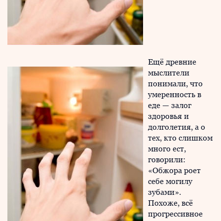
Ещё древние
мыслители
понимали, что
умеренность в
еде — залог
здоровья и
долголетия, а о
тех, кто слишком
много ест,
говорили:
«Обжора роет
себе могилу
зубами».
Похоже, всё
прогрессивное