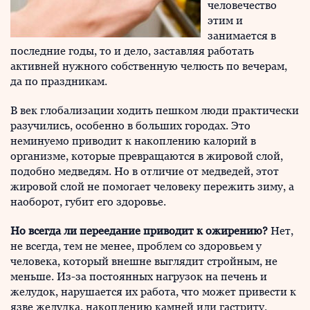
человечество
этим и
занимается в
последние годы, то и дело, заставляя работать
активней нужного собственную челюсть по вечерам,
да по праздникам.
В век глобализации ходить пешком люди практически
разучились, особенно в больших городах. Это
неминуемо приводит к накоплению калорий в
организме, которые превращаются в жировой слой,
подобно медведям. Но в отличие от медведей, этот
жировой слой не помогает человеку пережить зиму, а
наоборот, губит его здоровье.
Но всегда ли переедание приводит к ожирению?
Нет,
не всегда, тем не менее, проблем со здоровьем у
человека, который внешне выглядит стройным, не
меньше. Из-за постоянных нагрузок на печень и
желудок, нарушается их работа, что может привести к
язве желудка, накоплению камней или гастриту.