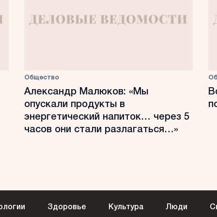
Общество
О
Александр Малюков: «Мы
В
опускали продукты в
п
энергетический напиток… через 5
часов они стали разлагаться…»
ологии
Здоровье
Культура
Люди
С