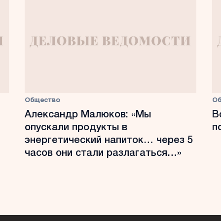
Общество
О
Александр Малюков: «Мы
В
опускали продукты в
п
энергетический напиток… через 5
часов они стали разлагаться…»