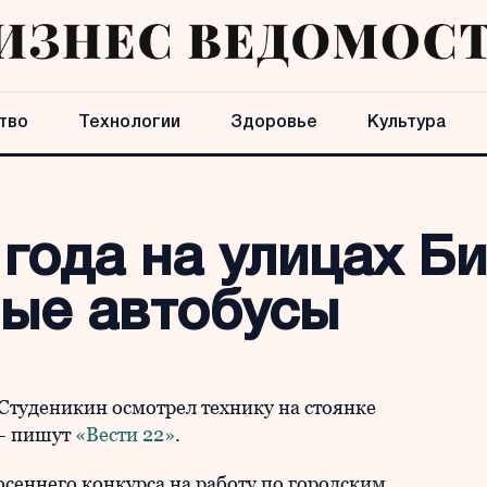
тво
Технологии
Здоровье
Культура
 года на улицах Б
вые автобусы
Студеникин осмотрел технику на стоянке
 – пишут
«Вести 22»
.
осеннего конкурса на работу по городским