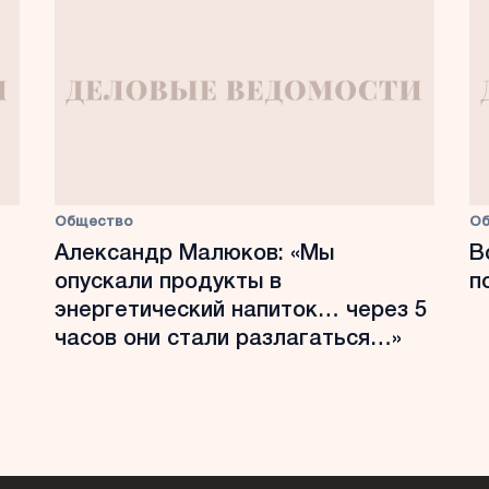
Общество
О
Александр Малюков: «Мы
В
опускали продукты в
п
энергетический напиток… через 5
часов они стали разлагаться…»