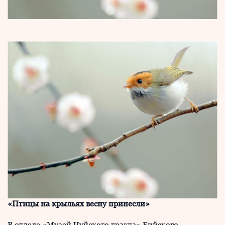
«Птицы на крыльях весну принесли»
В отделе «Музей Чуйского тракта» Бийского