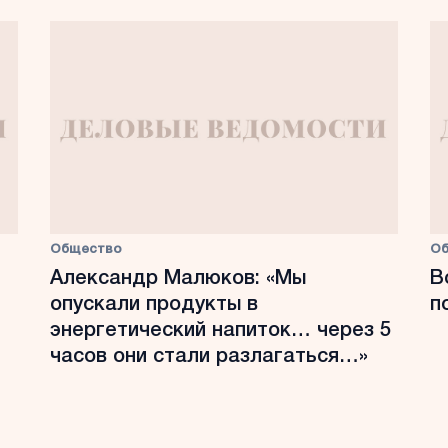
Общество
О
Александр Малюков: «Мы
В
опускали продукты в
п
энергетический напиток… через 5
часов они стали разлагаться…»