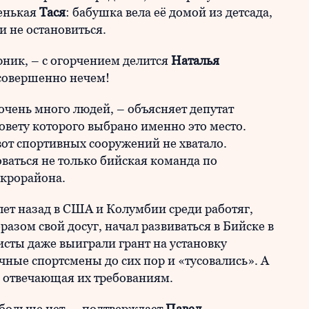
ленькая
Тася
: бабушка вела её домой из детсада,
и не остановиться.
урник, – с огорчением делится
Наталья
 совершенно нечем!
очень много людей, – объясняет депутат
совету которого выбрано именно это место.
 вот спортивных сооружений не хватало.
оваться не только бийская команда по
микрорайона.
лет назад в США и Колумбии среди работяг,
азом свой досуг, начал развиваться в Бийске в
сты даже выиграли грант на установку
чные спортсмены до сих пор и «тусовались». А
ю отвечающая их требованиям.
 больше нет, – подтверждает
Павел