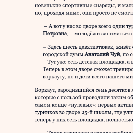
новенькие спортивные снаряды, и ма
но, проходя мимо, они просто не смогл
– А вот у нас во дворе всего один т
Петровна
, – молодёжи заниматься
– Здесь шесть девятиэтажек, живёт 
городской думы
Анатолий Чуй
, по 
– Тут уже есть детская площадка, а
Теперь в этом дворе сможет тренир
воркауту, но и дети всего нашего 
Воркаут, зародившийся семь десятков 
которые с пользой проводили таким обр
самом конце «нулевых»: первые активи
турников во дворе 25-й школы, где ули
теперь у них есть площадка, полность
– Таких площадок в городе вообще