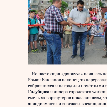
…Но настоящая «движуха» началась пос
Роман Бакланов наконец-то перерезал
собравшихся и наградили почётными 
Голубцова
и лидера городского worko
смелых» воркаутеров показали всем, ч
аплодисменты и возгласы восхищения 