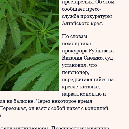
престарелых. Об этом
сообщает пресс-
служба прокуратуры
Алтайского края.
По словам
помощника
прокурора Рубцовска
Виталия Снежко
, суд
установил, что
пенсионер,
передвигающийся на
кресле-каталке,
нарвал коноплю и
ая на балконе. Через некоторое время
Переезжая, он взял с собой пакет с коноплей.
и.
 изъяли милиционеры. Престарелому мужчине