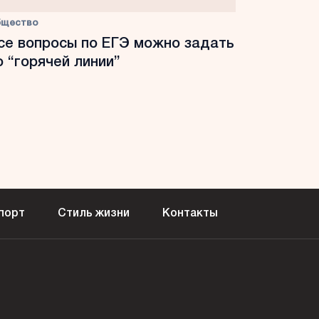
бщество
се вопросы по ЕГЭ можно задать
о “горячей линии”
порт
Стиль жизни
Контакты