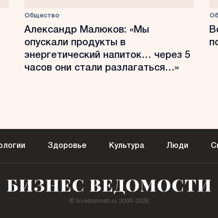
Общество
О
Александр Малюков: «Мы
В
опускали продукты в
п
энергетический напиток… через 5
часов они стали разлагаться…»
ологии
Здоровье
Культура
Люди
С
© bvedomosti.ru 2009-2026