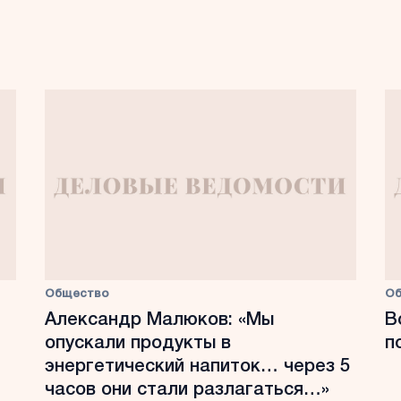
Общество
О
Александр Малюков: «Мы
В
опускали продукты в
п
энергетический напиток… через 5
часов они стали разлагаться…»