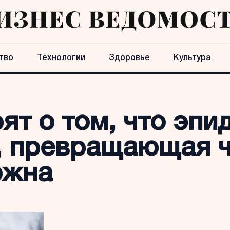
тво
Технологии
Здоровье
Культура
ят о том, что эпи
, превращающая ч
ожна