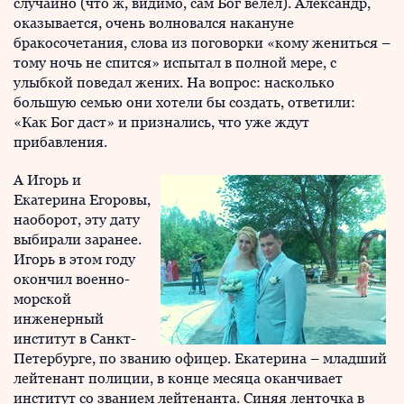
случайно (что ж, видимо, сам Бог велел). Александр,
оказывается, очень волновался накануне
бракосочетания, слова из поговорки «кому жениться –
тому ночь не спится» испытал в полной мере, с
улыбкой поведал жених. На вопрос: насколько
большую семью они хотели бы создать, ответили:
«Как Бог даст» и признались, что уже ждут
прибавления.
А Игорь и
Екатерина Егоровы,
наоборот, эту дату
выбирали заранее.
Игорь в этом году
окончил военно-
морской
инженерный
институт в Санкт-
Петербурге, по званию офицер. Екатерина – младший
лейтенант полиции, в конце месяца оканчивает
институт со званием лейтенанта. Синяя ленточка в