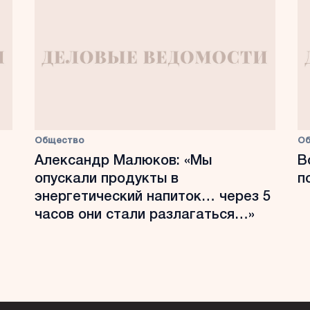
Общество
О
Александр Малюков: «Мы
В
опускали продукты в
п
энергетический напиток… через 5
часов они стали разлагаться…»