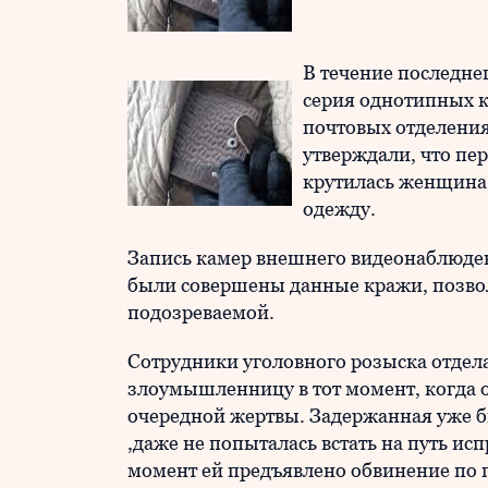
В течение последне
серия однотипных к
почтовых отделения
утверждали, что пе
крутилась женщина 
одежду.
Запись камер внешнего видеонаблюден
были совершены данные кражи, позво
подозреваемой.
Сотрудники уголовного розыска отде
злоумышленницу в тот момент, когда 
очередной жертвы. Задержанная уже бы
,даже не попыталась встать на путь ис
момент ей предъявлено обвинение по 