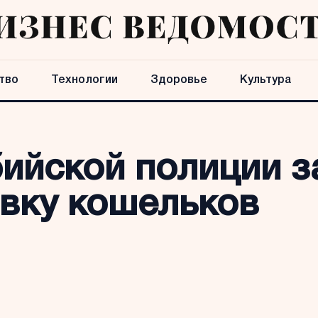
тво
Технологии
Здоровье
Культура
бийской полиции з
вку кошельков