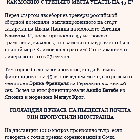
КАК МОЖНО С ТРЕТЬЕГО МЕСТА УПАСТЬ НА 45-Е?
Перед стартом двоеборцев тренеры российской
сборной поменяли запланированного на старт
татарстанца
Ивана Панина
на молодого
Евгения
Климова.
И, после прыжков с 95-метрового
трамплина, казалось, что замена оправдывает себя в
полной мере Климов шел третьим! С отставанием от
лидера всего-то в 27 секунд.
Тем горше было разочарование, когда Климов
финишировал на 45-м, последнем месте, с отрывом от
чемпиона
Эрика Френцеля
из Германии в 4 мин 40
сек. Вслед за ним финишировали
Акибо Ватабе
из
Японии и норвежец
Магнус Крог.
ГОЛЛАНДИЯ В УЖАСЕ. НА ПЬЕДЕСТАЛ ПОЧЕТА
ОНИ ПРОПУСТИЛИ ИНОСТРАНЦА
На дистанции 1000 метров произошло чудо, если
говорить с точки зрения соревнований в Сочи.