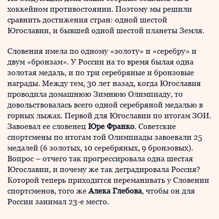
хоккейном противостоянии. Поэтому мы решили
сравнить достижения стран: одной шестой
Югославии, и бывшей одной шестой планеты Земля.
Словения имела по одному «золоту» и «серебру» и
двум «бронзам». У России на то время былая одна
золотая медаль, и по три серебряные и бронзовые
награды. Между тем, 30 лет назад, когда Югославия
проводила домашнюю Зимнюю Олимпиаду, то
довольствовалась всего одной серебряной медалью в
горных лыжах. Первой для Югославии по итогам ЗОИ.
Завоевал ее словенец
Юре Франко
. Советские
спортсмены по итогам той Олимпиады завоевали 25
медалей (6 золотых, 10 серебряных, 9 бронзовых).
Вопрос – отчего так прогрессировала одна шестая
Югославии, и почему же так деградировала Россия?
Которой теперь приходится переманивать у Словении
спортсменов, того же
Алека Глебова
, чтобы он для
России занимал 23-е место.