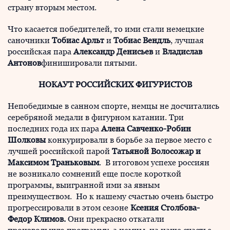
страну вторым местом.
Что касается победителей, то ими стали немецкие
саночники
Тобиас Арльт
и
Тобиас Вендль
, лучшая
российская пара
Александр Денисьев
и
Владислав
Антонов
финишировали пятыми.
НОКАУТ РОССИЙСКИХ ФИГУРИСТОВ
Непобедимые в санном спорте, немцы не досчитались
серебряной медали в фигурном катании. Три
последних года их пара
Алена Савченко-Робин
Шолковы
конкурировали в борьбе за первое место с
лучшей российской парой
Татьяной Волосожар и
Максимом Траньковым
. В итоговом успехе россиян
не возникало сомнений еще после короткой
программы, выигранной ими за явным
преимуществом. Но к нашему счастью очень быстро
прогрессировали в этом сезоне
Ксения Столбова-
Федор Климов.
Они прекрасно откатали