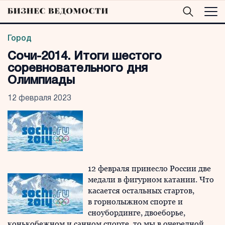
Город
Сочи-2014. Итоги шестого
соревновательного дня
Олимпиады
12 февраля 2023
12 февраля принесло России две
медали в фигурном катании. Что
касается остальных стартов,
в горнолыжном спорте и
сноубординге, двоеборье,
конькобежном и санном спорте, то мы в очередной