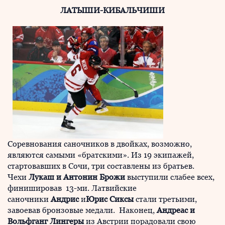
ЛАТЫШИ-КИБАЛЬЧИШИ
Соревнования саночников в двойках, возможно,
являются самыми «братскими». Из 19 экипажей,
стартовавших в Сочи, три составлены из братьев.
Чехи
Лукаш и Антонин Брожи
выступили слабее всех,
финишировав 13-ми. Латвийские
саночники
Андрис
и
Юрис Сиксы
стали третьими,
завоевав бронзовые медали. Наконец,
Андреас и
Вольфганг Лингеры
из Австрии порадовали свою