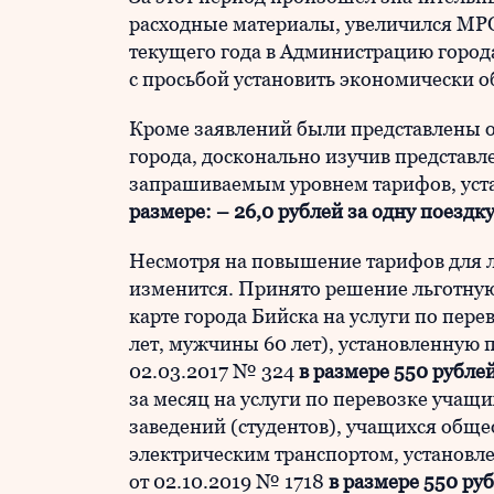
расходные материалы, увеличился МРО
текущего года в Администрацию город
с просьбой установить экономически 
Кроме заявлений были представлены
города, досконально изучив представл
запрашиваемым уровнем тарифов, уст
размере: – 26,0 рублей за одну поезд
Несмотря на повышение тарифов для л
изменится. Принято решение льготную
карте города Бийска на услуги по пер
лет, мужчины 60 лет), установленную
02.03.2017 № 324
в размере 550 рубле
за месяц на услуги по перевозке учащ
заведений (студентов), учащихся общ
электрическим транспортом, установ
от 02.10.2019 № 1718
в размере 550 ру