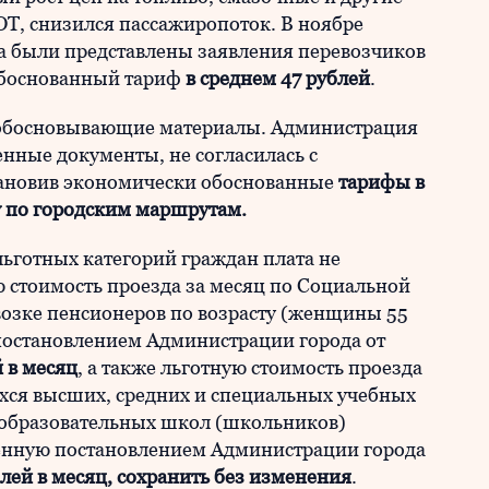
Т, снизился пассажиропоток. В ноябре
а были представлены заявления перевозчиков
обоснованный тариф
в среднем 47 рублей
.
 обосновывающие материалы. Администрация
енные документы, не согласилась с
ановив экономически обоснованные
тарифы в
ку по городским маршрутам.
ьготных категорий граждан плата не
 стоимость проезда за месяц по Социальной
евозке пенсионеров по возрасту (женщины 55
 постановлением Администрации города от
й в месяц
, а также льготную стоимость проезда
ихся высших, средних и специальных учебных
еобразовательных школ (школьников)
ленную постановлением Администрации города
блей в месяц, сохранить без изменения
.