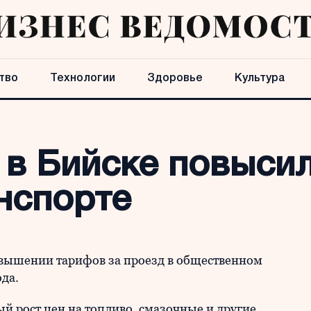
тво
Технологии
Здоровье
Культура
 в Бийске повысил
нспорте
вышении тарифов за проезд в общественном
ода.
й рост цен на топливо, смазочные и другие