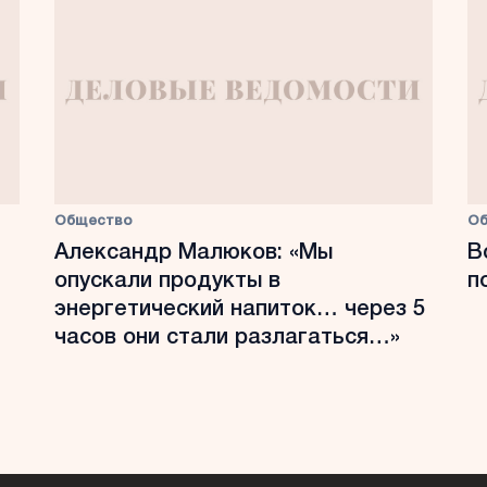
Общество
О
Александр Малюков: «Мы
В
опускали продукты в
п
энергетический напиток… через 5
часов они стали разлагаться…»