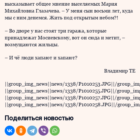
высказывает общее мнение выселяемых Мария
Михайловна Глазачева. – У меня сын восьми лет, куда
мы с ним денемся. Жить под открытым небом?!
– Во дворе у нас стоят три гаража, которые
принадлежат Мосиевскому, вот он сюда и метит, –
возмущаются жильцы.
– И чё люди хапают и хапают?
Владимир ТЕ
||group_img_news||news/1338/P1010253.JPG||/group_im
||group_img_news||news/1338/P1010255.JPG||/group_im
||group_img_news||news/1338/P1010257.JPG||/group_im
||group_img_news||news/1338/P1010258.JPG||/group_im
Поделиться новостью