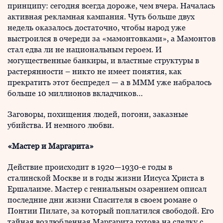
принципу: сегодня всегда дороже, чем вчера. Началась
активная рекламная кампания. Чуть больше двух
недель оказалось достаточно, чтобы народ уже
выстроился в очереди за «мамонтовками», а Мамонтов
стал едва ли не национальным героем. И
могущественные банкиры, и властные структуры в
растерянности – никто не имеет понятия, как
прекратить этот беспредел — а в МММ уже набралось
больше 10 миллионов вкладчиков…
Заговоры, похищения людей, погони, заказные
убийства. И немного любви.
«Мастер и Маргарита»
Действие происходит в 1920—1930-е годы в
сталинской Москве и в годы жизни Иисуса Христа в
Ершалаиме. Мастер с гениальным озарением описал
последние дни жизни Спасителя в своем романе о
Понтии Пилате, за который поплатился свободой. Его
тайная возлюбленная Маргарита готова на сделку с