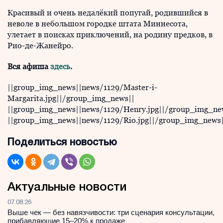
Красивый и очень недалёкий попугай, родившийся в
неволе в небольшом городке штата Миннесота,
улетает в поисках приключений, на родину предков, в
Рио-де-Жанейро.
Вся афиша
здесь
.
||group_img_news||news/1129/Master-i-
Margarita.jpg||/group_img_news||
||group_img_news||news/1129/Henry.jpg||/group_img_ne
||group_img_news||news/1129/Rio.jpg||/group_img_news|
Поделиться новостью
Актуальные новости
07.08.26
Выше чек — без навязчивости: три сценария консультации,
прибавляющие 15–20% к продаже