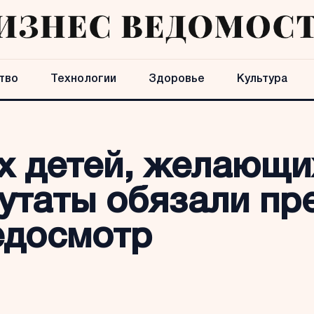
тво
Технологии
Здоровье
Культура
ех детей, желающи
путаты обязали пр
едосмотр