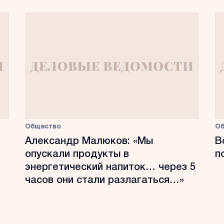
Общество
О
Александр Малюков: «Мы
В
опускали продукты в
п
энергетический напиток… через 5
часов они стали разлагаться…»