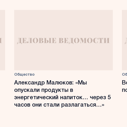
Общество
О
Александр Малюков: «Мы
В
опускали продукты в
п
энергетический напиток… через 5
часов они стали разлагаться…»