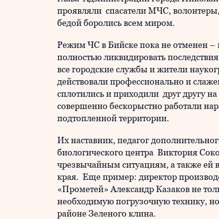
проявляли спасатели МЧС, волонтеры,
бедой боролись всем миром.
Режим ЧС в Бийске пока не отменен – 
полностью ликвидировать последствия
все городские службы и жители науко
действовали профессионально и слажен
сплотились и приходили друг другу н
совершенно бескорыстно работали нар
подтопленной территории.
Их наставник, педагог дополнительног
биологического центра Виктория Сок
чрезвычайным ситуациям, а также ей 
края. Еще пример: директор произв
«Прометей» Александр Казаков не толь
необходимую погрузочную технику, но 
районе Зеленого клина.