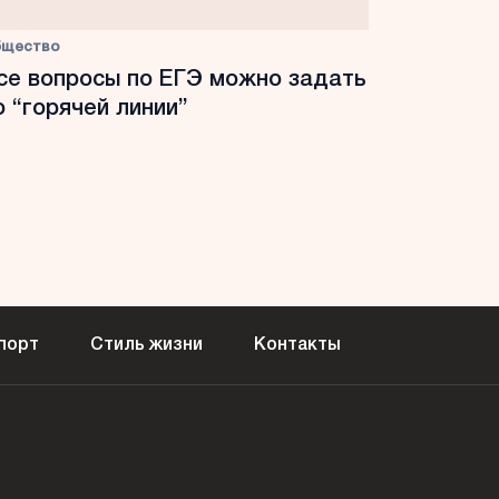
бщество
се вопросы по ЕГЭ можно задать
о “горячей линии”
порт
Стиль жизни
Контакты