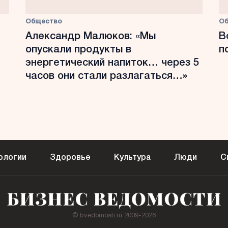
Общество
О
Александр Малюков: «Мы
В
опускали продукты в
п
энергетический напиток… через 5
часов они стали разлагаться…»
ологии
Здоровье
Культура
Люди
С
© bvedomosti.ru 2009-2026