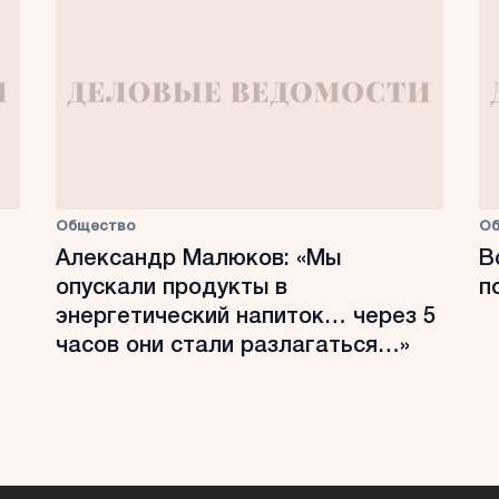
Общество
О
Александр Малюков: «Мы
В
опускали продукты в
п
энергетический напиток… через 5
часов они стали разлагаться…»