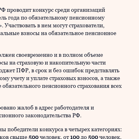
Ф проводит конкурс среди организаций
ль года по обязательному пенсионному
. Участвовать в нем могут страхователи,
альные взносы на обязательное пенсионное
должен своевременно и в полном объеме
носы на страховую и накопительную части
юджет ПФР, в срок и без ошибок представлять
у учету и уплате страховых взносов, а также
е обязательного пенсионного страхования всех
овано жалоб в адрес работодателя и
сионного законодательства РФ.
ены победители конкурса в четырех категориях:
иков свыше
500
человек, от
100
до
500
человек,